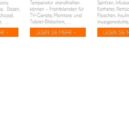
ons,
Temperatur standhalten
Spritzen, Infusi
se, Dosen,
können - Frontblenden für
Katheter, Petris
hüssel,
TV-Geräte, Monitore und
Flaschen, Insul
er, …
Tablet-Bildschirm, …
inwegprodukte
HR +
LESEN SIE MEHR +
LESEN SIE 