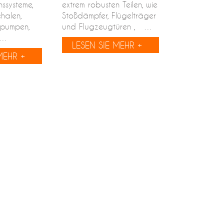
onssysteme,
extrem robusten Teilen, wie
chalen,
Stoßdämpfer, Flügelträger
inpumpen,
und Flugzeugtüren , …
,…
LESEN SIE MEHR +
MEHR +