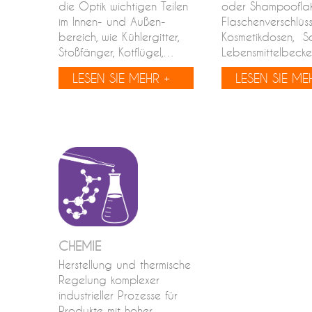
die Optik wichtigen Teilen
oder Shampooflak
im Innen- und Außen-
Flaschenverschlüs
bereich, wie Kühlergitter,
Kosmetikdosen, Sc
Stoßfänger, Kotflügel,…
Lebensmittelbeck
LESEN SIE MEHR +
LESEN SIE ME
CHEMIE
Herstellung und thermische
Regelung komplexer
industrieller Prozesse für
Produkte mit hoher