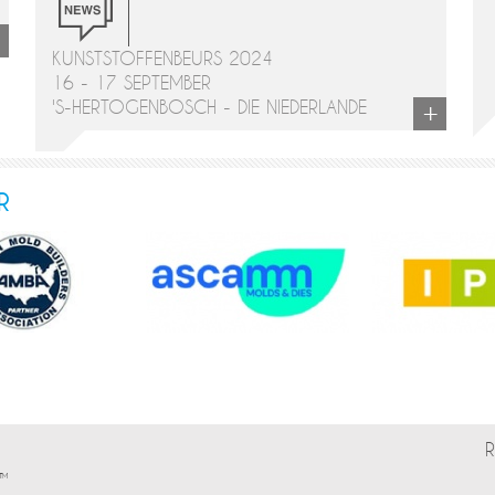
+
KUNSTSTOFFENBEURS 2024
16 - 17 SEPTEMBER
+
'S-HERTOGENBOSCH - DIE NIEDERLANDE
R
R
l™