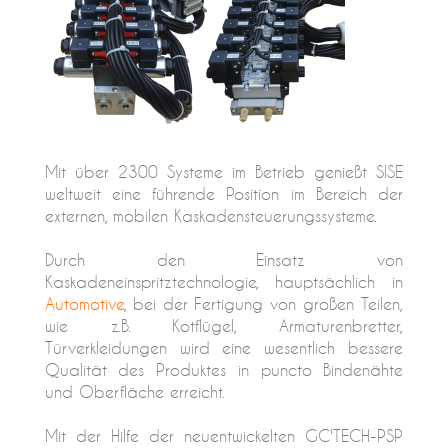
Mit über 2300 Systeme im Betrieb genießt SISE
weltweit eine führende Position im Bereich der
externen, mobilen Kaskadensteuerungssysteme.
Durch den Einsatz von
Kaskadeneinspritztechnologie, hauptsächlich in
Automotive
, bei der Fertigung von großen Teilen,
wie z.B. Kotflügel, Armaturenbretter,
Türverkleidungen wird eine wesentlich bessere
Qualität des Produktes in puncto Bindenähte
und Oberfläche erreicht.
Mit der Hilfe der neuentwickelten GC'TECH-PSP